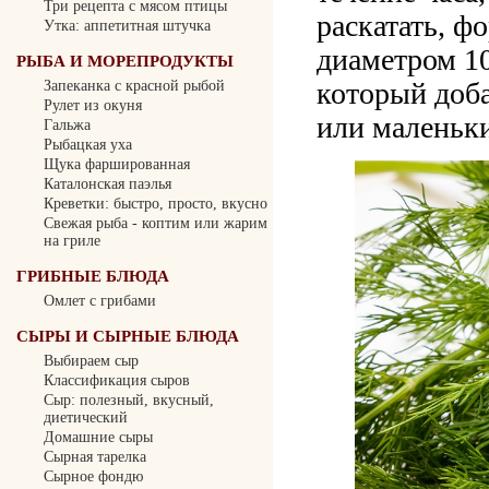
Три рецепта с мясом птицы
раскатать, ф
Утка: аппетитная штучка
диаметром 10
РЫБА И МОРЕПРОДУКТЫ
который доба
Запеканка с красной рыбой
Рулет из окуня
или маленьки
Гальжа
Рыбацкая уха
Щука фаршированная
Каталонская паэлья
Креветки: быстро, просто, вкусно
Свежая рыба - коптим или жарим
на гриле
ГРИБНЫЕ БЛЮДА
Омлет с грибами
СЫРЫ И СЫРНЫЕ БЛЮДА
Выбираем сыр
Классификация сыров
Сыр: полезный, вкусный,
диетический
Домашние сыры
Сырная тарелка
Сырное фондю