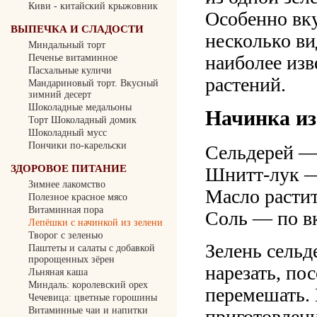
Киви - китайский крыжовник
Особенно вку
ВЫПЕЧКА И СЛАДОСТИ
несколько ви
Миндальный торт
наиболее из
Печенье витаминное
Пасхальные куличи
растений.
Мандариновый торт. Вкусный
зимний десерт
Шоколадные медальоны
Начинка из
Торт Шоколадный домик
Шоколадный мусс
Пончики по-карельски
Сельдерей —
ЗДОРОВОЕ ПИТАНИЕ
Шнитт-лук —
Зимнее лакомство
Масло расти
Полезное красное мясо
Витаминная пора
Соль — по в
Лепёшки с начинкой из зелени
Творог с зеленью
Зелень сельд
Паштеты и салаты с добавкой
пророщенных зёрен
нарезать, по
Льняная каша
Миндаль: королевский орех
перемешать. 
Чечевица: цветные горошины
Витаминные чаи и напитки
приготовлен