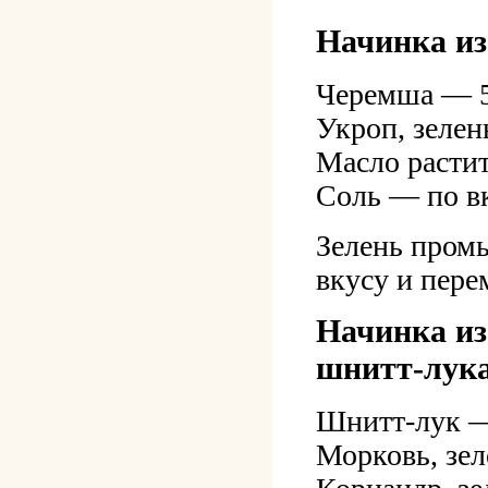
Начинка из
Черемша — 5
Укроп, зелен
Масло расти
Соль — по в
Зелень промы
вкусу и пере
Начинка из
шнитт-лук
Шнитт-лук —
Морковь, зел