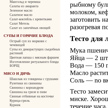
Мангольд и черемша
рыбному буль
Салаты из амаранта
молоком, ке
Зеленное масло
Салатное масло
заготовить н
Салат-коктейль с креветками
Салат Метель
разогревая п
Салат из запечёных овощей
СУПЫ И ГОРЯЧИЕ БЛЮДА
Тесто для 
Острый суп из моркови с
чечевицей
Мука пшенич
Cупы из дикорастущих съедобных
растений
Яйца — 2 шт
Цветная лапша с мясным фаршем
Изготовление ритуального блюда
Вода — 150 
БОРЩ
Масло растит
МЯСО И ДИЧЬ
Соль — no в
Шашлык из говядины с грушами
Рулетики из свинины
Свинина с кориандром
Тесто замеси
Свинина на гриле в пиве
Свиные отбивные на косточке
миске. Хорош
Курица-гриль
течение часа
Курник