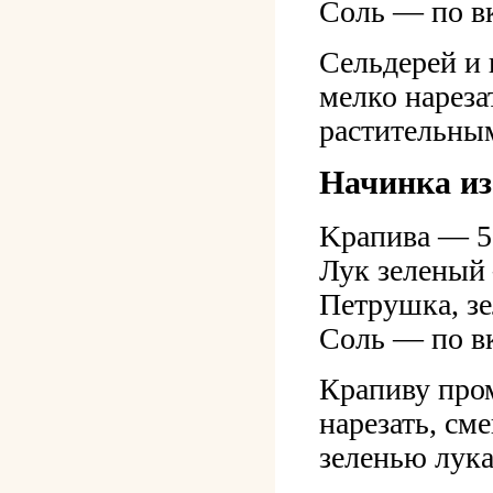
Соль — по в
Сельдерей и
мелко нареза
растительны
Начинка из
Kpaпива — 5
Лук зеленый
Петрушка, зе
Соль — по в
Крапиву про
нарезать, см
зеленью лука