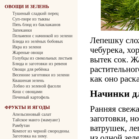
ОВОЩИ И ЗЕЛЕНЬ
Тушеный сладкий перец
Суп-пюре из тыквы
Пять блюд из баклажанов
Запеканки
Пельмени с начинкой из зелени
Лепешку сло
Блюда из зелёных бобовых
Икра из зелени
чебурека, хо
Жареные овощи
вытек сок. Ж
Голубцы из свекольных листьев
Блюда и заготовки из ревеня
растительног
Овощи для ребёнка
Весенние заготовки из зелени
как оно раска
Квашеная зелень
Лобио из зеленой фасоли
Начинки д
Киш с овощами
Печеный картофель
Ранняя свежа
ФРУКТЫ И ЯГОДЫ
Апельсиновый салат
заготовки, н
Тайское манго (мамуанг)
ватрушек, л
Рамбутан
Компот из черной смородины.
из одной зел
Заготовка на зиму.