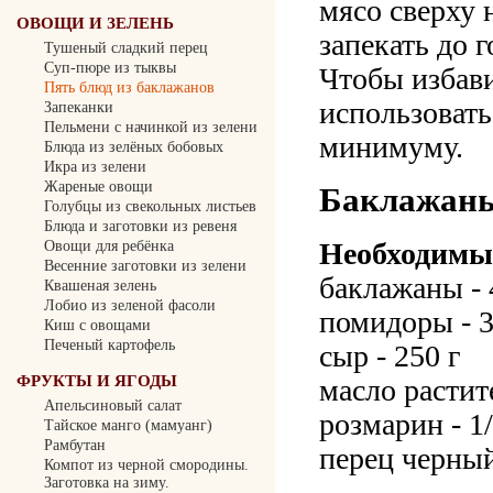
мясо сверху 
ОВОЩИ И ЗЕЛЕНЬ
запекать до 
Тушеный сладкий перец
Суп-пюре из тыквы
Чтобы избав
Пять блюд из баклажанов
использовать
Запеканки
Пельмени с начинкой из зелени
минимуму.
Блюда из зелёных бобовых
Икра из зелени
Жареные овощи
Баклажаны
Голубцы из свекольных листьев
Блюда и заготовки из ревеня
Необходимы
Овощи для ребёнка
Весенние заготовки из зелени
баклажаны - 
Квашеная зелень
Лобио из зеленой фасоли
помидоры - 3
Киш с овощами
Печеный картофель
сыр - 250 г
ФРУКТЫ И ЯГОДЫ
масло растит
Апельсиновый салат
розмарин - 1
Тайское манго (мамуанг)
Рамбутан
перец черны
Компот из черной смородины.
Заготовка на зиму.