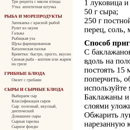
1 луковица и
Три рецепта с мясом птицы
Утка: аппетитная штучка
50 г сыра;
РЫБА И МОРЕПРОДУКТЫ
250 г постно
Запеканка с красной рыбой
перец, соль, 
Рулет из окуня
Гальжа
Рыбацкая уха
Способ приг
Щука фаршированная
Каталонская паэлья
С баклажанов
Креветки: быстро, просто, вкусно
вдоль на пол
Свежая рыба - коптим или жарим
на гриле
постоять 15 
ГРИБНЫЕ БЛЮДА
поперчить, о
Омлет с грибами
используйте 
СЫРЫ И СЫРНЫЕ БЛЮДА
Баклажаны и
Выбираем сыр
Классификация сыров
слоями уложи
Сыр: полезный, вкусный,
диетический
Обжарить лук
Домашние сыры
нарезанную 
Сырная тарелка
Сырное фондю