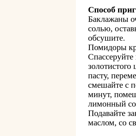
Способ приг
Баклажаны оч
солью, остав
обсушите.
Помидоры кр
Спассеруйте 
золотистого 
пасту, перем
смешайте с 
минут, помеш
лимонный со
Подавайте за
маслом, со с