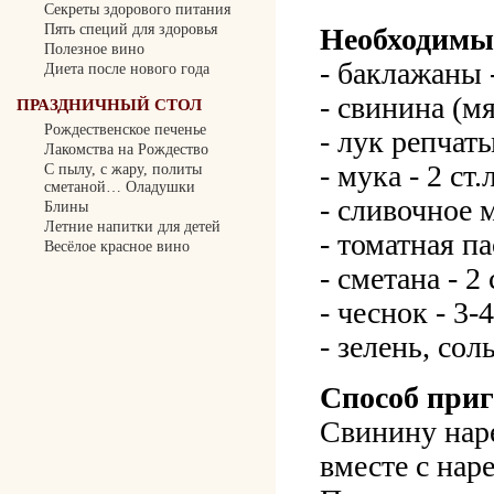
Секреты здорового питания
Пять специй для здоровья
Необходимы
Полезное вино
- баклажаны -
Диета после нового года
- свинина (мя
ПРАЗДНИЧНЫЙ СТОЛ
Рождественское печенье
- лук репчат
Лакомства на Рождество
- мука - 2 ст.л
С пылу, с жару, политы
сметаной… Оладушки
- сливочное м
Блины
Летние напитки для детей
- томатная пас
Весёлое красное вино
- сметана - 2 
- чеснок - 3-
- зелень, сол
Способ приг
Свинину нар
вместе с на