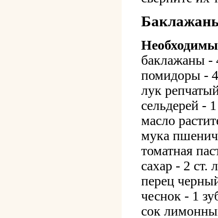
Баклажаны
Необходимы
баклажаны - 
помидоры - 4
лук репчаты
сельдерей - 1
масло растит
мука пшеничн
томатная паст
сахар - 2 ст.
перец черны
чеснок - 1 зу
сок лимонны