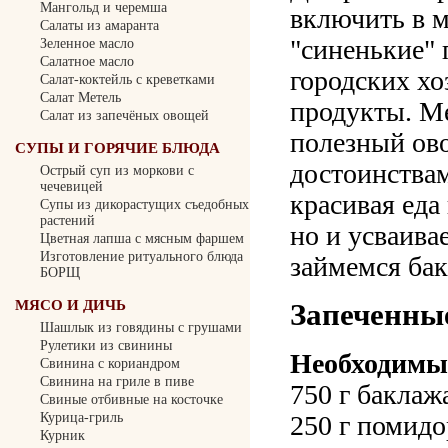
Мангольд и черемша
включить в 
Салаты из амаранта
"синенькие" 
Зеленное масло
Салатное масло
городских х
Салат-коктейль с креветками
Салат Метель
продукты. Ме
Салат из запечёных овощей
полезный ов
СУПЫ И ГОРЯЧИЕ БЛЮДА
достоинства
Острый суп из моркови с
чечевицей
красивая еда
Cупы из дикорастущих съедобных
растений
но и усваива
Цветная лапша с мясным фаршем
Изготовление ритуального блюда
займемся ба
БОРЩ
Запеченны
МЯСО И ДИЧЬ
Шашлык из говядины с грушами
Рулетики из свинины
Необходимы
Свинина с кориандром
Свинина на гриле в пиве
750 г баклаж
Свиные отбивные на косточке
250 г помидо
Курица-гриль
Курник