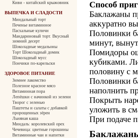
Способ приг
Киви - китайский крыжовник
Баклажаны пр
ВЫПЕЧКА И СЛАДОСТИ
Миндальный торт
аккуратно вы
Печенье витаминное
Половинки ба
Пасхальные куличи
Мандариновый торт. Вкусный
минут, вынут
зимний десерт
Шоколадные медальоны
Помидоры ош
Торт Шоколадный домик
Шоколадный мусс
кубиками. Л
Пончики по-карельски
половину с 
ЗДОРОВОЕ ПИТАНИЕ
Половинки б
Зимнее лакомство
Полезное красное мясо
наполнить п
Витаминная пора
Лепёшки с начинкой из зелени
Покрыть нар
Творог с зеленью
уложить в см
Паштеты и салаты с добавкой
пророщенных зёрен
При подаче 
Льняная каша
Миндаль: королевский орех
Чечевица: цветные горошины
Баклажаны
Витаминные чаи и напитки