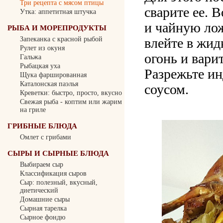
Три рецепта с мясом птицы
сварите ее. 
Утка: аппетитная штучка
и чайную лож
РЫБА И МОРЕПРОДУКТЫ
влейте в жид
Запеканка с красной рыбой
Рулет из окуня
огонь и вари
Гальжа
Рыбацкая уха
Разрежьте ин
Щука фаршированная
Каталонская паэлья
соусом.
Креветки: быстро, просто, вкусно
Свежая рыба - коптим или жарим
на гриле
ГРИБНЫЕ БЛЮДА
Омлет с грибами
СЫРЫ И СЫРНЫЕ БЛЮДА
Выбираем сыр
Классификация сыров
Сыр: полезный, вкусный,
диетический
Домашние сыры
Сырная тарелка
Сырное фондю