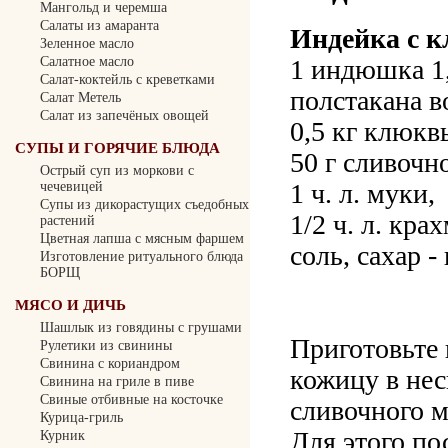
Мангольд и черемша
Салаты из амаранта
Индейка с 
Зеленное масло
1 индюшка 1,
Салатное масло
Салат-коктейль с креветками
полстакана в
Салат Метель
Салат из запечёных овощей
0,5 кг клюкв
СУПЫ И ГОРЯЧИЕ БЛЮДА
50 г сливочн
Острый суп из моркови с
1 ч. л. муки,
чечевицей
Cупы из дикорастущих съедобных
1/2 ч. л. кра
растений
Цветная лапша с мясным фаршем
соль, сахар -
Изготовление ритуального блюда
БОРЩ
МЯСО И ДИЧЬ
Шашлык из говядины с грушами
Приготовьте 
Рулетики из свинины
Свинина с кориандром
кожицу в нес
Свинина на гриле в пиве
Свиные отбивные на косточке
сливочного м
Курица-гриль
Для этого по
Курник