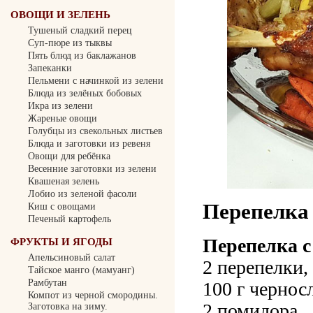
ОВОЩИ И ЗЕЛЕНЬ
Тушеный сладкий перец
Суп-пюре из тыквы
Пять блюд из баклажанов
Запеканки
Пельмени с начинкой из зелени
Блюда из зелёных бобовых
Икра из зелени
Жареные овощи
Голубцы из свекольных листьев
Блюда и заготовки из ревеня
Овощи для ребёнка
Весенние заготовки из зелени
Квашеная зелень
Лобио из зеленой фасоли
Перепелка
Киш с овощами
Печеный картофель
Перепелка с
ФРУКТЫ И ЯГОДЫ
Апельсиновый салат
2 перепелки,
Тайское манго (мамуанг)
Рамбутан
100 г чернос
Компот из черной смородины.
2 помидора,
Заготовка на зиму.