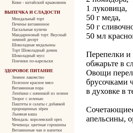
Киви - китайский крыжовник
1 луковица,
ВЫПЕЧКА И СЛАДОСТИ
50 г меда,
Миндальный торт
50 г сливочн
Печенье витаминное
Пасхальные куличи
50 мл красно
Мандариновый торт. Вкусный
зимний десерт
Шоколадные медальоны
Торт Шоколадный домик
Перепелки и
Шоколадный мусс
обжарьте в с
Пончики по-карельски
Овощи перел
ЗДОРОВОЕ ПИТАНИЕ
Зимнее лакомство
брусочками ч
Полезное красное мясо
Витаминная пора
в духовке в т
Лепёшки с начинкой из зелени
Творог с зеленью
Паштеты и салаты с добавкой
Сочетающиеся
пророщенных зёрен
Льняная каша
апельсины, о
Миндаль: королевский орех
Чечевица: цветные горошины
Витаминные чаи и напитки