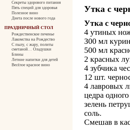
Секреты здорового питания
Утка с че
Пять специй для здоровья
Полезное вино
Диета после нового года
Утка с черн
ПРАЗДНИЧНЫЙ СТОЛ
4 утиных но
Рождественское печенье
З00 мл курин
Лакомства на Рождество
С пылу, с жару, политы
500 мл красн
сметаной… Оладушки
Блины
2 красных л
Летние напитки для детей
Весёлое красное вино
4 зубчика че
12 шт. черно
4 лавровых л
цедра одного
зелень петру
соль.
Смешав в кас