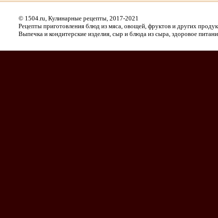
© 1504.ru, Кулинарные рецепты, 2017-2021
Рецепты приготовления блюд из мяса, овощей, фруктов и других проду
Выпечка и кондитерские изделия, сыр и блюда из сыра, здоровое питани