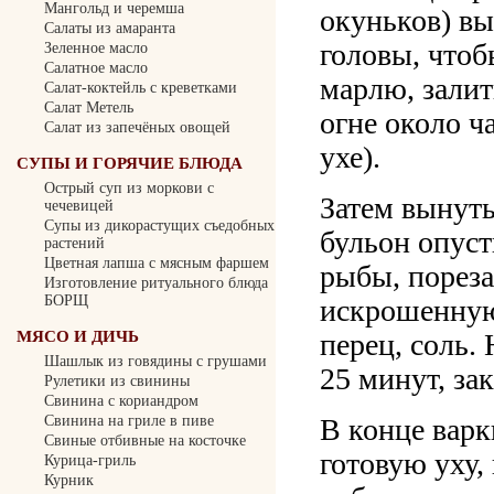
Мангольд и черемша
окуньков) вы
Салаты из амаранта
головы, чтоб
Зеленное масло
Салатное масло
марлю, залит
Салат-коктейль с креветками
Салат Метель
огне около ч
Салат из запечёных овощей
ухе).
СУПЫ И ГОРЯЧИЕ БЛЮДА
Острый суп из моркови с
Затем вынуть
чечевицей
Cупы из дикорастущих съедобных
бульон опус
растений
Цветная лапша с мясным фаршем
рыбы, пореза
Изготовление ритуального блюда
БОРЩ
искрошенную 
перец, соль.
МЯСО И ДИЧЬ
Шашлык из говядины с грушами
25 минут, за
Рулетики из свинины
Свинина с кориандром
В конце вар
Свинина на гриле в пиве
Свиные отбивные на косточке
готовую уху,
Курица-гриль
Курник