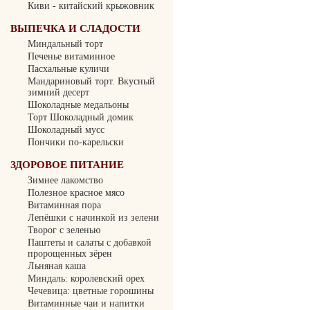
Киви - китайский крыжовник
ВЫПЕЧКА И СЛАДОСТИ
Миндальный торт
Печенье витаминное
Пасхальные куличи
Мандариновый торт. Вкусный
зимний десерт
Шоколадные медальоны
Торт Шоколадный домик
Шоколадный мусс
Пончики по-карельски
ЗДОРОВОЕ ПИТАНИЕ
Зимнее лакомство
Полезное красное мясо
Витаминная пора
Лепёшки с начинкой из зелени
Творог с зеленью
Паштеты и салаты с добавкой
пророщенных зёрен
Льняная каша
Миндаль: королевский орех
Чечевица: цветные горошины
Витаминные чаи и напитки