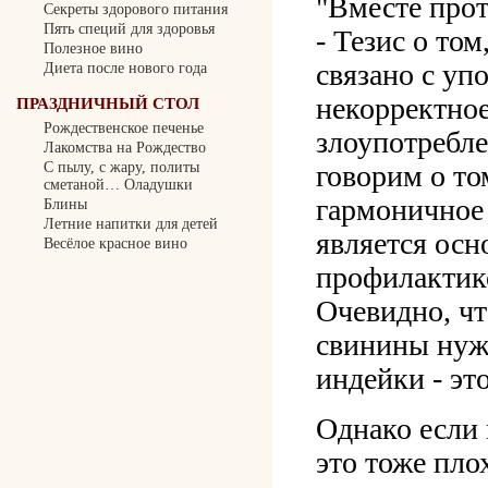
"Вместе прот
Секреты здорового питания
Пять специй для здоровья
- Тезис о то
Полезное вино
связано с уп
Диета после нового года
некорректное
ПРАЗДНИЧНЫЙ СТОЛ
Рождественское печенье
злоупотребл
Лакомства на Рождество
С пылу, с жару, политы
говорим о то
сметаной… Оладушки
гармоничное 
Блины
Летние напитки для детей
является осн
Весёлое красное вино
профилактик
Очевидно, ч
свинины нужн
индейки - эт
Однако если 
это тоже пл