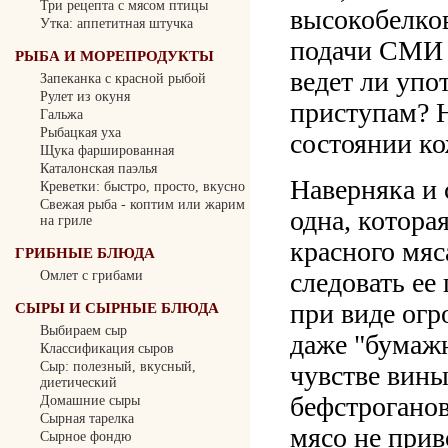
Три рецепта с мясом птицы
высокобелков
Утка: аппетитная штучка
подачи СМИ 
РЫБА И МОРЕПРОДУКТЫ
ведет ли упо
Запеканка с красной рыбой
Рулет из окуня
приступам? Н
Гальжа
Рыбацкая уха
состоянии к
Щука фаршированная
Каталонская паэлья
Наверняка и 
Креветки: быстро, просто, вкусно
Свежая рыба - коптим или жарим
одна, котора
на гриле
красного мяс
ГРИБНЫЕ БЛЮДА
следовать ее
Омлет с грибами
при виде огр
СЫРЫ И СЫРНЫЕ БЛЮДА
Выбираем сыр
даже "бумажн
Классификация сыров
Сыр: полезный, вкусный,
чувстве вины
диетический
бефстрогано
Домашние сыры
Сырная тарелка
мясо не прив
Сырное фондю