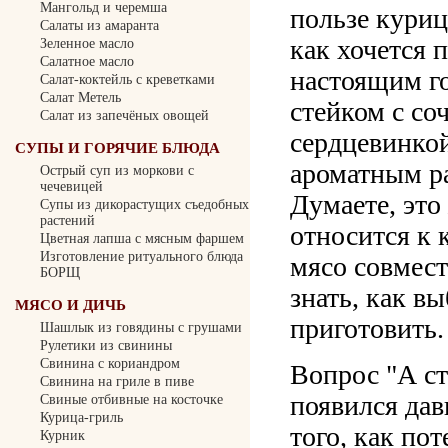
Мангольд и черемша
пользе куриц
Салаты из амаранта
как хочется 
Зеленное масло
Салатное масло
настоящим г
Салат-коктейль с креветками
Салат Метель
стейком с со
Салат из запечёных овощей
сердцевинко
СУПЫ И ГОРЯЧИЕ БЛЮДА
ароматным р
Острый суп из моркови с
чечевицей
Думаете, это
Cупы из дикорастущих съедобных
растений
относится к 
Цветная лапша с мясным фаршем
Изготовление ритуального блюда
мясо совмест
БОРЩ
знать, как в
МЯСО И ДИЧЬ
приготовить.
Шашлык из говядины с грушами
Рулетики из свинины
Свинина с кориандром
Вопрос "А ст
Свинина на гриле в пиве
появился дав
Свиные отбивные на косточке
Курица-гриль
того, как по
Курник