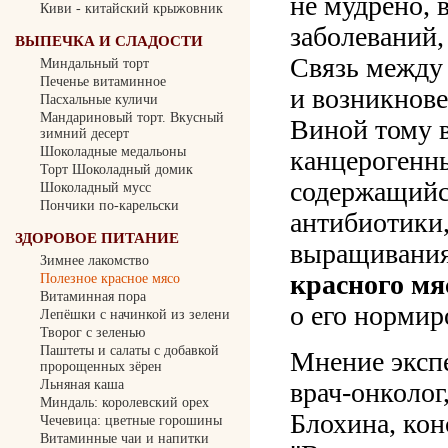
не мудрено, 
Киви - китайский крыжовник
заболеваний,
ВЫПЕЧКА И СЛАДОСТИ
Связь между
Миндальный торт
Печенье витаминное
и возникнове
Пасхальные куличи
Мандариновый торт. Вкусный
Виной тому 
зимний десерт
Шоколадные медальоны
канцерогенны
Торт Шоколадный домик
содержащийся
Шоколадный мусс
Пончики по-карельски
антибиотики,
ЗДОРОВОЕ ПИТАНИЕ
выращивания.
Зимнее лакомство
красного мя
Полезное красное мясо
Витаминная пора
о его нормир
Лепёшки с начинкой из зелени
Творог с зеленью
Паштеты и салаты с добавкой
Мнение экспе
пророщенных зёрен
Льняная каша
врач-онколо
Миндаль: королевский орех
Блохина, кон
Чечевица: цветные горошины
Витаминные чаи и напитки