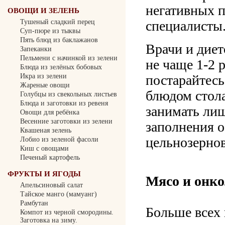
негативных п
ОВОЩИ И ЗЕЛЕНЬ
Тушеный сладкий перец
специалисты
Суп-пюре из тыквы
Пять блюд из баклажанов
Врачи и диет
Запеканки
Пельмени с начинкой из зелени
не чаще 1-2 
Блюда из зелёных бобовых
Икра из зелени
постарайтесь
Жареные овощи
блюдом стола
Голубцы из свекольных листьев
Блюда и заготовки из ревеня
занимать лиш
Овощи для ребёнка
Весенние заготовки из зелени
заполнения 
Квашеная зелень
цельнозерно
Лобио из зеленой фасоли
Киш с овощами
Печеный картофель
ФРУКТЫ И ЯГОДЫ
Мясо и онко
Апельсиновый салат
Тайское манго (мамуанг)
Рамбутан
Больше всех 
Компот из черной смородины.
Заготовка на зиму.