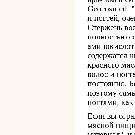
Geocosmed: "
и ногтей, оч
Стержень вол
полностью со
аминокислот
содержатся н
красного мяс
волос и ногт
постоянно. Б
поэтому сам
ногтями, как
Если вы огра
мясной пищи
материал", и