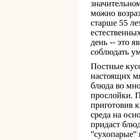
значительном
можно возраз
старше 55 ле
естественных
день -- это 
соблюдать у
Постные кус
настоящих мя
блюда во мно
прослойки. П
приготовив к
среда на осн
придаст блюд
"сухопарые" 